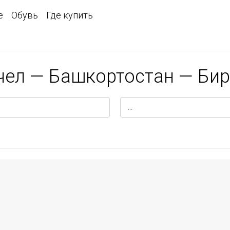
е
Обувь
Где купить
ичел — Башкортостан — Би