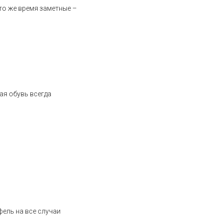
то же время заметные –
ая обувь всегда
фель на все случаи