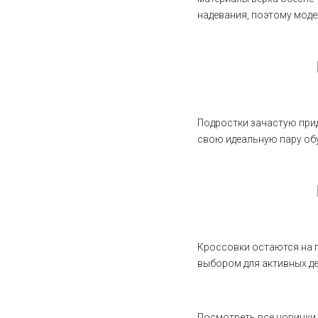
надевания, поэтому мод
Подростки зачастую прид
свою идеальную пару обу
Кроссовки остаются на п
выбором для активных де
Посмотреть все новинки