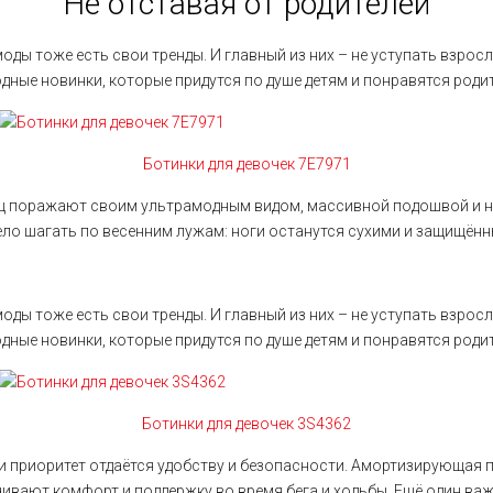
Не отставая от родителей
моды тоже есть свои тренды. И главный из них – не уступать взро
дные новинки, которые придутся по душе детям и понравятся роди
Ботинки для девочек 7E7971
ц поражают своим ультрамодным видом, массивной подошвой и 
ло шагать по весенним лужам: ноги останутся сухими и защищённ
моды тоже есть свои тренды. И главный из них – не уступать взро
дные новинки, которые придутся по душе детям и понравятся роди
Ботинки для девочек 3S4362
ви приоритет отдаётся удобству и безопасности. Амортизирующая
ивают комфорт и поддержку во время бега и ходьбы. Ещё один ва