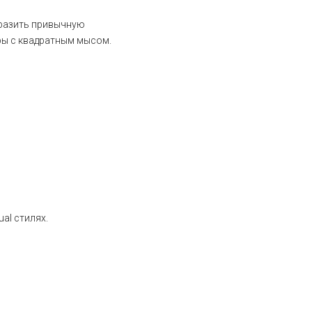
бразить привычную
еры с квадратным мысом.
al стилях.