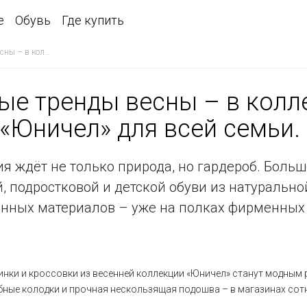
е
Обувь
Где купить
Юничел» для всей семьи.
ые тренды весны – в колл
«Юничел
» для всей семьи.
я ждёт не только природа, но гардероб. Боль
, подростковой и детской обуви из натуральн
енных материалов – уже на полках фирменных
инки и кроссовки из весенней коллекции
«Юничел
» станут модным 
бные колодки и прочная нескользящая подошва – в магазинах сот