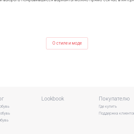
О стиле и моде
ог
Lookbook
Покупателю
обувь
Где купить
обувь
Поддержка клиенто
обувь