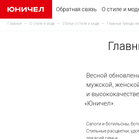
Обратная связь
О стиле и мод
Главная
О стиле и моде
Статьи о стиле и моде
Главные тренды весны – в коллекции «
Главн
Весной обновлени
мужской, женской
и высококачеств
«Юничел
».
Сапоги и ботильоны, бот
Стильные расцветки, удо
для всей семьи.