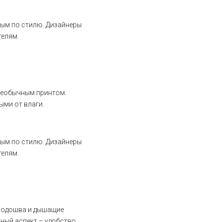
слым по стилю. Дизайнеры
телям.
необычным принтом.
ыми от влаги.
слым по стилю. Дизайнеры
телям.
 подошва и дышащие
жный аспект – удобство