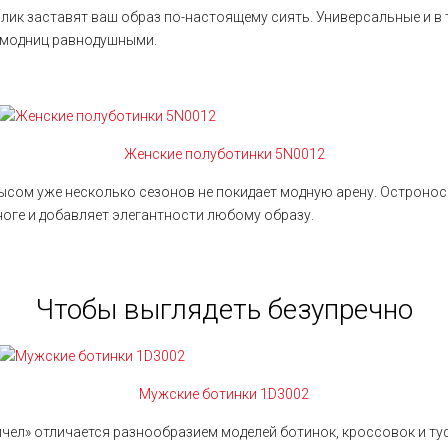
лик заставят ваш образ по-настоящему сиять. Универсальные и в 
т модниц равнодушными.
Женские полуботинки 5N0012
сом уже несколько сезонов не покидает модную арену. Остронос
оге и добавляет элегантности любому образу.
Чтобы выглядеть безупречно
Мужские ботинки 1D3002
ичел
» отличается разнообразием моделей ботинок, кроссовок и ту