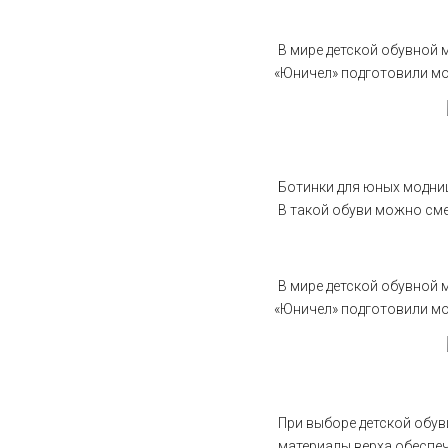
В мире детской обувной 
«Юничел
» подготовили мо
Ботинки для юных модни
В такой обуви можно сме
В мире детской обувной 
«Юничел
» подготовили мо
При выборе детской обу
материалы верха обеспеч